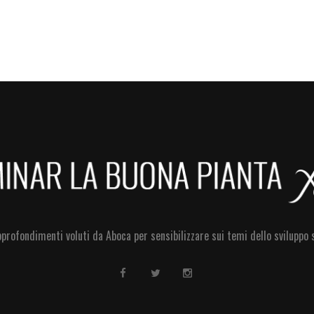
pprofondimenti voluti da Aboca per sensibilizzare sui temi dello sviluppo 