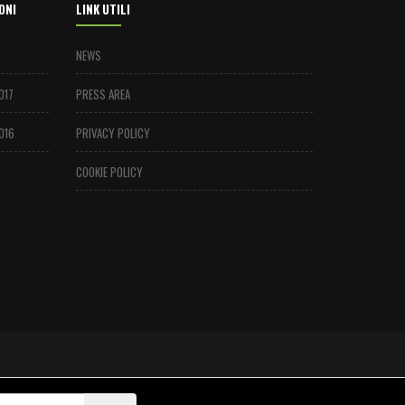
ONI
LINK UTILI
NEWS
017
PRESS AREA
016
PRIVACY POLICY
COOKIE POLICY