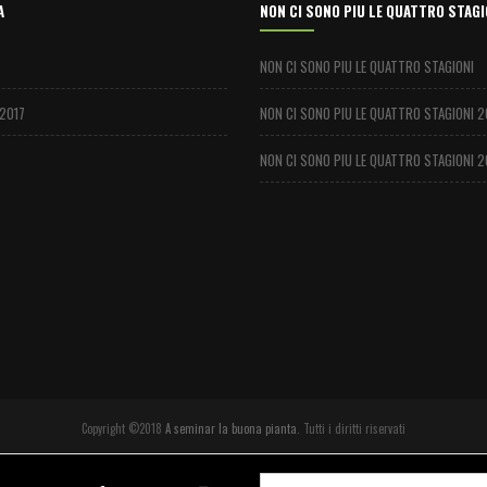
A
NON CI SONO PIU LE QUATTRO STAGI
NON CI SONO PIU LE QUATTRO STAGIONI
2017
NON CI SONO PIU LE QUATTRO STAGIONI 2
NON CI SONO PIU LE QUATTRO STAGIONI 2
Copyright ©2018
A seminar la buona pianta
. Tutti i diritti riservati